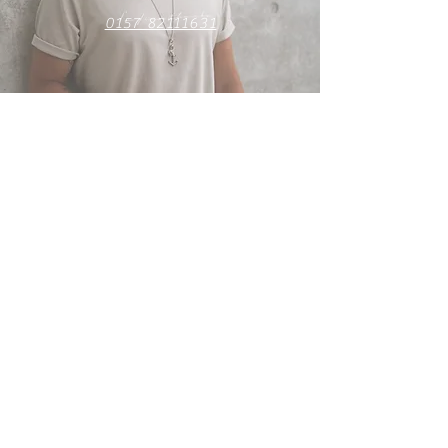
0157 82111631
Besuche mich auf Facebook
Impressum
Datenschutz
AGB